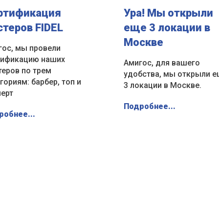
ртификация
Ура! Мы открыли
стеров FIDEL
еще 3 локации в
Москве
гос, мы провели
тификацию наших
Амигос, для вашего
теров по трем
удобства, мы открыли 
гориям: барбер, топ и
3 локации в Москве.
перт
Подробнее...
робнее...
Смотреть все
новости