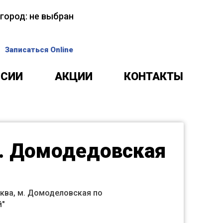
 город:
не выбран
Записаться Online
НСИИ
АКЦИИ
КОНТАКТЫ
м. Домодедовская
ква, м. Домоделовская по
й"