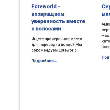
Esteworld -
Се
возвращаем
ма
уверенность вместе
Ами
с волосами
сер
мас
Ищете проверенное место
кате
для пересадки волос? Мы
экс
рекомендуем Esteworld
Под
Подробнее...