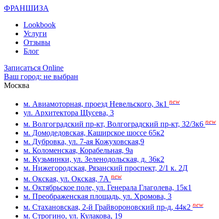
ФРАНШИЗА
Lookbook
Услуги
Отзывы
Блог
Записаться Online
Ваш город:
не выбран
Москва
new
м. Авиамоторная, проезд Невельского, 3к1
ул. Архитектора Щусева, 3
new
м. Волгоградский пр-кт, Волгоградский пр-кт, 32/3к6
м. Домодедовская, Каширское шоссе 65к2
м. Дубровка, ул. 7-ая Кожуховская,9
м. Коломенская, Корабельная, 9а
м. Кузьминки, ул. Зеленодольская, д. 36к2
м. Нижегородская, Рязанский проспект, 2/1 к. 2Д
new
м. Окская, ул. Окская, 7А
м. Октябрьское поле, ул. Генерала Глаголева, 15к1
м. Преображенская площадь, ул. Хромова, 3
new
м. Стахановская, 2-й Грайвороновский пр-д, 44к2
м. Строгино, ул. Кулакова, 19