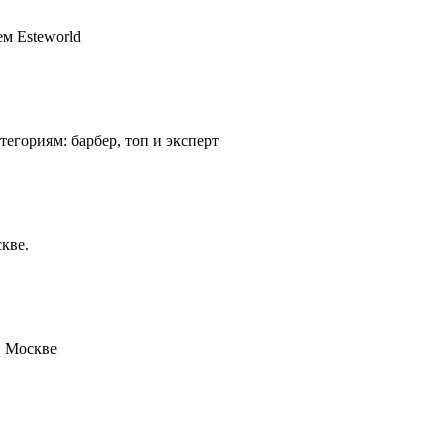
м Esteworld
егориям: барбер, топ и эксперт
скве.
в Москве